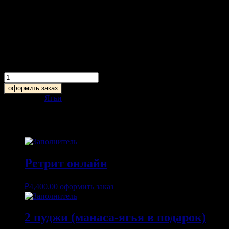
Пуджа и Йога Нидра
₽
1,200.00
Количество
товара
оформить заказ
Пуджа
Категория:
Ягьи
и
Йога
Похожие
Нидра
Ретрит онлайн
₽
4,400.00
оформить заказ
2 пуджи (манаса-ягья в подарок)