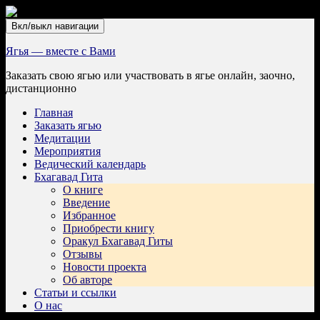
Вкл/выкл навигации
Ягья — вместе с Вами
Заказать свою ягью или участвовать в ягье онлайн, заочно,
дистанционно
Главная
Заказать ягью
Медитации
Мероприятия
Ведический календарь
Бхагавад Гита
О книге
Введение
Избранное
Приобрести книгу
Оракул Бхагавад Гиты
Отзывы
Новости проекта
Об авторе
Статьи и ссылки
О нас