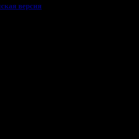
нская версия
ую информацию о ближайших мероприятиях!