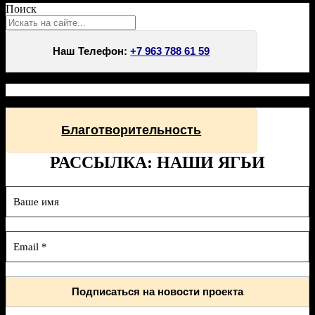
Поиск
Наш Телефон:
+7 963 788 61 59
Благотворительность
РАССЫЛКА: НАШИ ЯГЬИ