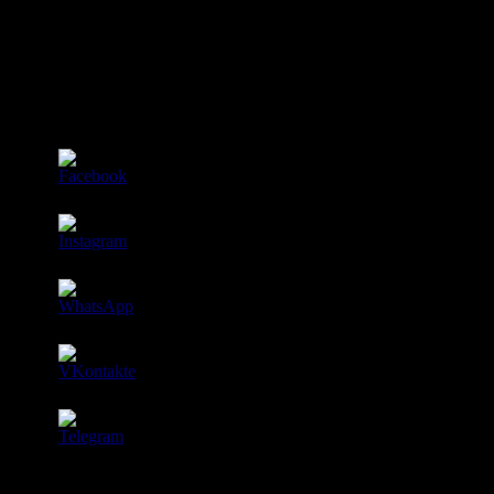
С любовью, Элена Шанти и Алексей Михеев (Яр Эске)
Мы оставляем за собой право отказать в участии без
объяснения причин.
Присоединяйтесь к нашим группам, чтобы получать
актуальную информацию о ближайших мероприятиях!