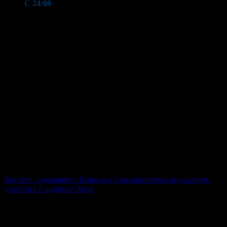
С 24:00
— Баджаны и небольшая беседа для осознания
своего уникального места в Мироздании, и своей роли в
большой игре Жизни!
Лучше начинать готовиться заранее, чтобы определиться с
желаниями и тем, что важно.
Женщины могут просить Шиву о самом лучшем супруге, о
зачатии ребенка.
Мужчины о крепкой семье, прекрасной жене, здоровых детях,
благополучии и процветании.
Желающие освобождения — о мокше.
Благоприятные результаты поклонения в эту ночь гораздо
сильнее, чем в другие дни. Бодрствование этой ночью
является очень благоприятной аскезой, уже само по себе
дающее благо!
Читайте подробнее о Шиве и о благоприятных результатах
участия в Садашива Хоме
Участие в практиках – онлайн и заочно, дистанционно 6
авгуса, с 20:00 по мск. Вы можете смотреть прямую