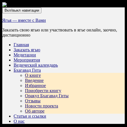
Вкл/выкл навигации
Ягья — вместе с Вами
Заказать свою ягью или участвовать в ягье онлайн, заочно,
дистанционно
Главная
Заказать ягью
Медитации
Мероприятия
Ведический календарь
Бхагавад Гита
О книге
Введение
Избранное
Приобрести книгу
Оракул Бхагавад Гиты
Отзывы
Новости проекта
Об авторе
Статьи и ссылки
О нас