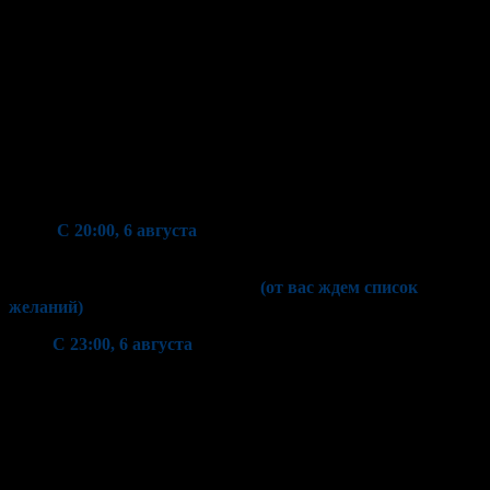
Остальные версии также поддерживают величие Шивы и его
Шакти — Парвати. Это отражается и во время торжеств.
Почитание происходит с аскезами, пуджами, абхишеком и
ягьями.
Вы можете присоединиться к нашему празднованию, если не
он-лайн, то заочно.
Будет 3 части праздника. Вы можете принять участие во всех
или выбрать, что-то одно для участия онлайн, а остальные
посетить заочно, через свое Высшее Я.
С 20:00, 6 августа
— Садашива Ягья.
Соединение с Высшим Я. Передача всех желаний в руки
Мироздания в облике Садашивы
(от вас ждем список
желаний)
!
С 23:00, 6 августа
— Абхишек и пуджа.
Пожелание Мира и Процветания всем живым существам
Мироздания! В такие моменты происходит раскрытие
Духовного Сердца и Божественная Любовь заполняет собой
все пространство внутреннее и внешнее, смывая все
неблагоприятное.