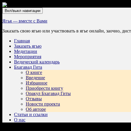
Вкл/выкл навигации
Ягья — вместе с Вами
Заказать свою ягью или участвовать в ягье онлайн, заочно, ди
Главная
Заказать ягью
Медитации
Мероприятия
Ведический календарь
Бхагавад Гита
О книге
Введение
Избранное
Приобрести книгу
Оракул Бхагавад Гиты
Отзывы
Новости проекта
Об авторе
Статьи и ссылки
О нас