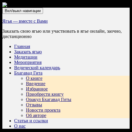
Вкл/выкл навигации
Ягья — вместе с Вами
Заказать свою ягью или участвовать в ягье онлайн, заочно,
дистанционно
Главная
Заказать ягью
Медитации
Мероприятия
Ведический календарь
Бхагавад Гита
О книге
Введение
Избранное
Приобрести книгу
Оракул Бхагавад Гиты
Отзывы
Новости проекта
Об авторе
Статьи и ссылки
О нас