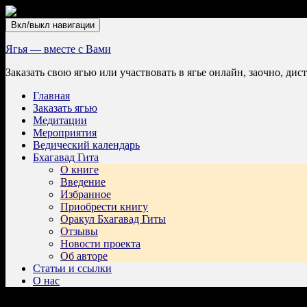
Вкл/выкл навигации
Ягья — вместе с Вами
Заказать свою ягью или участвовать в ягье онлайн, заочно, ди
Главная
Заказать ягью
Медитации
Мероприятия
Ведический календарь
Бхагавад Гита
О книге
Введение
Избранное
Приобрести книгу
Оракул Бхагавад Гиты
Отзывы
Новости проекта
Об авторе
Статьи и ссылки
О нас