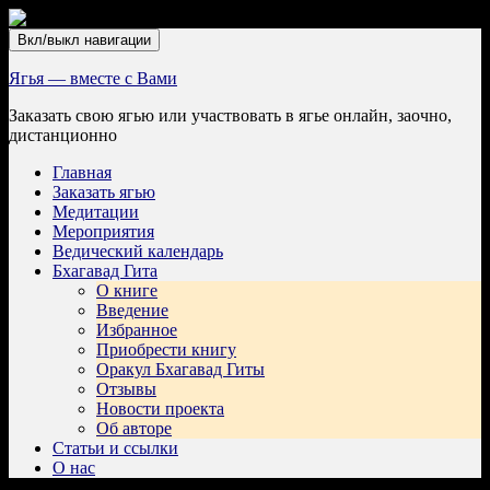
Вкл/выкл навигации
Ягья — вместе с Вами
Заказать свою ягью или участвовать в ягье онлайн, заочно,
дистанционно
Главная
Заказать ягью
Медитации
Мероприятия
Ведический календарь
Бхагавад Гита
О книге
Введение
Избранное
Приобрести книгу
Оракул Бхагавад Гиты
Отзывы
Новости проекта
Об авторе
Статьи и ссылки
О нас