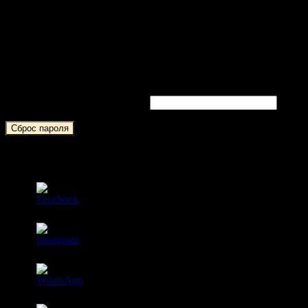
Мой аккаунт
Забыли свой пароль? Укажите свой Email или имя
пользователя. Ссылку на создание нового пароля вы получите
по электронной почте.
Обязательно
Имя пользователя или Email
*
Сброс пароля
Присоединяйтесь к нашим группам, чтобы получать
актуальную информацию о ближайших мероприятиях!